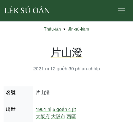
Thâu-ia̍h
Jîn-sū-kàm
片山潑
2021 nî 12 goe̍h 30
phian-chhip
名號
片山潑
出世
1901 nî
5 goe̍h 4 ji̍t
大阪府
大阪市
西區