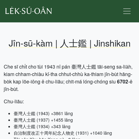
Jîn-sū-kàm | 人士鑑 | Jinshikan
Che sī chi̍t cho͘ tùi 1943 nî pán 臺灣人士鑑 tāi-seng sa-lia̍h,
kiam chham-chiàu kî-tha chhut-chhù ka-thiam jîn-bu̍t hāng-
bo̍k kap lōe-iông ê chu-liāu; chit-má lóng-chóng siu
6702
-ê
jîn-bu̍t.
Chu-liāu:
臺灣人士鑑 (1943) +3861 lâng
臺灣人士鑑 (1937) +1455 lâng
臺灣人士鑑 (1934) +343 lâng
自治制度改正十周年紀念人物史 (1931) +1040 lâng