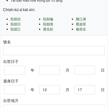
Tâi-oân Kàu-hōe Kong-pò +3 lâng
Chiah-kú-á kái-sin:
阮朝吉
阮朝倫
陳江淋
阮朝日
阮朝堪
蔡超双
阮朝江
蔡先於
楊癸生
號名
出世日子
年
月
日
過身日子
年
月
日
出世地方