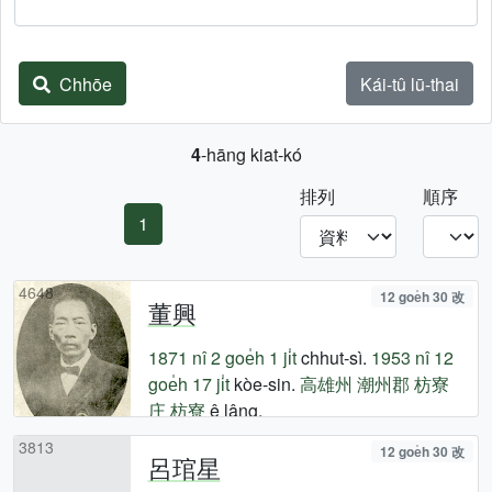
Chhōe
Kái-tû lū-thai
4
-hāng kiat-kó
排列
順序
1
4648
12 goe̍h 30 改
董興
1871 nî
2 goe̍h 1 ji̍t
chhut-sì.
1953 nî
12
goe̍h 17 ji̍t
kòe-sin.
高雄州
潮州郡
枋寮
庄
枋寮
ê lâng.
3813
12 goe̍h 30 改
呂琯星