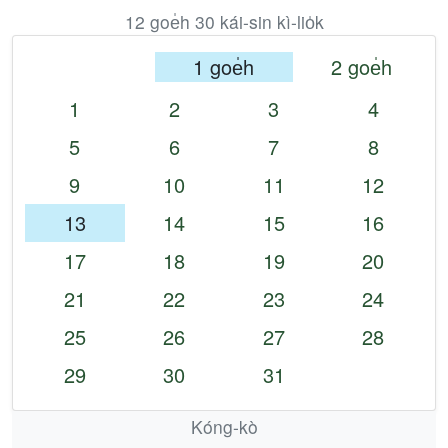
12 goe̍h 30 kái-sin kì-lio̍k
1 goe̍h
2 goe̍h
1
2
3
4
5
6
7
8
9
10
11
12
13
14
15
16
17
18
19
20
21
22
23
24
25
26
27
28
29
30
31
Kóng-kò