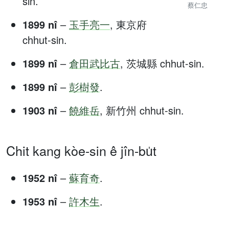
sin.
蔡仁忠
1899 nî
–
玉手亮一
, 東京府
chhut-sin.
1899 nî
–
倉田武比古
, 茨城縣 chhut-sin.
1899 nî
–
彭樹發
.
1903 nî
–
饒維岳
, 新竹州 chhut-sin.
Chit kang kòe-sin ê jîn-bu̍t
1952 nî
–
蘇育奇
.
1953 nî
–
許木生
.