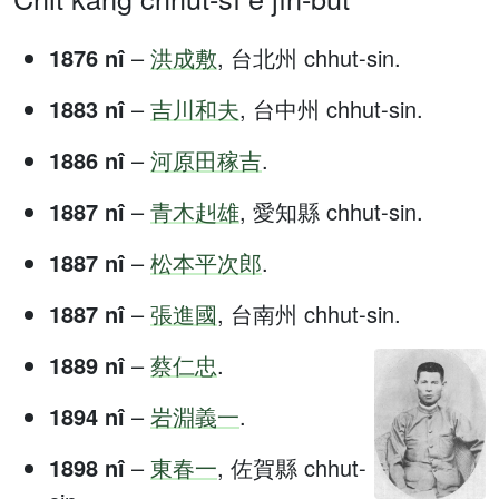
1876 nî
–
洪成敷
, 台北州 chhut-sin.
1883 nî
–
吉川和夫
, 台中州 chhut-sin.
1886 nî
–
河原田稼吉
.
1887 nî
–
青木赳雄
, 愛知縣 chhut-sin.
1887 nî
–
松本平次郎
.
1887 nî
–
張進國
, 台南州 chhut-sin.
1889 nî
–
蔡仁忠
.
1894 nî
–
岩淵義一
.
1898 nî
–
東春一
, 佐賀縣 chhut-