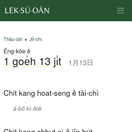
Thâu-ia̍h
Ji̍t-chí
Éng-kòe ê
1 goe̍h 13 ji̍t
1月13日
Chit kang hoat-seng ê tāi-chì
á-bô kì-lio̍k
Chit kang chhut-sì ê jîn-bu̍t