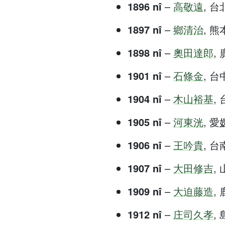
1896 nî
–
高敬遠
, 台北
1897 nî
–
鄉清治
, 熊本
1898 nî
–
奧田達郎
, 
1901 nî
–
石條金
, 台中
1904 nî
–
木山裕基
, 
1905 nî
–
河東洸
, 愛媛
1906 nî
–
王吟貴
, 台南
1907 nî
–
大田修吉
, 
1909 nî
–
大迫藤造
, 
1912 nî
–
庄司久孝
, 