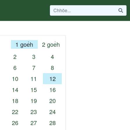
1 goe̍h
2 goe̍h
2
3
4
6
7
8
10
11
12
14
15
16
18
19
20
22
23
24
26
27
28