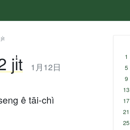
i̍t
ji̍t
1
1月12日
5
9
13
seng ê tāi-chì
17
21
25