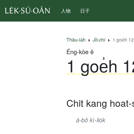
人物
日子
Thâu-ia̍h
Ji̍t-chí
1 goe̍h 12 j
Éng-kòe ê
1 goe̍h 12 
Chit kang hoat-
á-bô kì-lio̍k