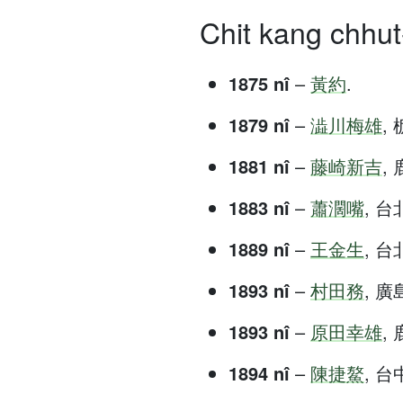
Chit kang chhut-
1875 nî
–
黃約
.
1879 nî
–
澁川梅雄
, 
1881 nî
–
藤崎新吉
, 
1883 nî
–
蕭濶嘴
, 台北
1889 nî
–
王金生
, 台北
1893 nî
–
村田務
, 廣島
1893 nî
–
原田幸雄
, 
1894 nî
–
陳捷鰲
, 台中