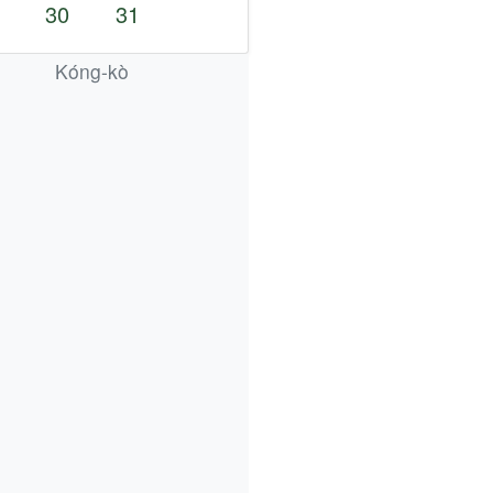
30
31
Kóng-kò