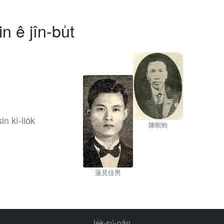
n ê jîn-bu̍t
n kì-lio̍k
陳螟蛉
蓮見佳男
le̍k-sú-oân