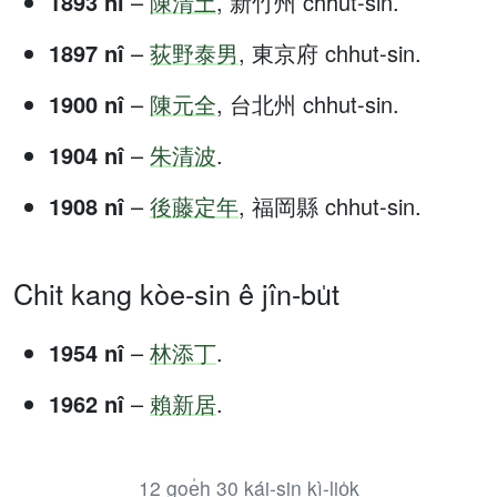
1893 nî
–
陳清土
, 新竹州 chhut-sin.
1897 nî
–
荻野泰男
, 東京府 chhut-sin.
1900 nî
–
陳元全
, 台北州 chhut-sin.
1904 nî
–
朱清波
.
1908 nî
–
後藤定年
, 福岡縣 chhut-sin.
Chit kang kòe-sin ê jîn-bu̍t
1954 nî
–
林添丁
.
1962 nî
–
賴新居
.
12 goe̍h 30 kái-sin kì-lio̍k