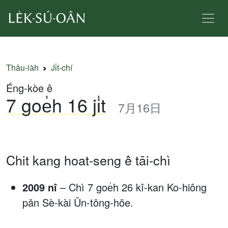
Thâu-ia̍h
Ji̍t-chí
Éng-kòe ê
7 goe̍h 16 ji̍t
7月16日
Chit kang hoat-seng ê tāi-chì
2009 nî
– Chì 7 goe̍h 26 kî-kan Ko-hiông
pān Sè-kài Ūn-tōng-hōe.