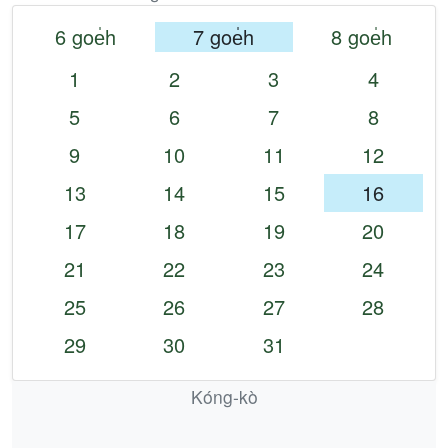
6 goe̍h
7 goe̍h
8 goe̍h
1
2
3
4
5
6
7
8
9
10
11
12
13
14
15
16
17
18
19
20
21
22
23
24
25
26
27
28
29
30
31
Kóng-kò