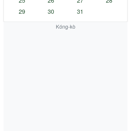
25
26
27
28
29
30
31
Kóng-kò