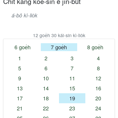
Chit kang kòe-sin ê jîn-bu̍t
á-bô kì-lio̍k
12 goe̍h 30 kái-sin kì-lio̍k
6 goe̍h
7 goe̍h
8 goe̍h
1
2
3
4
5
6
7
8
9
10
11
12
13
14
15
16
17
18
19
20
21
22
23
24