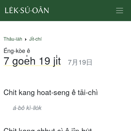
Thâu-ia̍h
Ji̍t-chí
Éng-kòe ê
7 goe̍h 19 ji̍t
7月19日
Chit kang hoat-seng ê tāi-chì
á-bô kì-lio̍k
Chit kang chhut-sì ê jîn-bu̍t