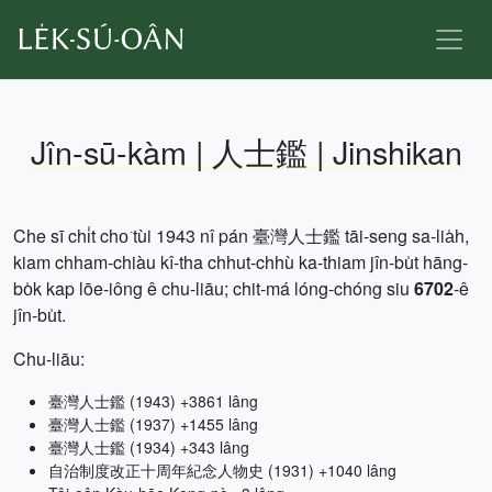
Jîn-sū-kàm | 人士鑑 | Jinshikan
Che sī chi̍t cho͘ tùi 1943 nî pán 臺灣人士鑑 tāi-seng sa-lia̍h,
kiam chham-chiàu kî-tha chhut-chhù ka-thiam jîn-bu̍t hāng-
bo̍k kap lōe-iông ê chu-liāu; chit-má lóng-chóng siu
6702
-ê
jîn-bu̍t.
Chu-liāu:
臺灣人士鑑 (1943) +3861 lâng
臺灣人士鑑 (1937) +1455 lâng
臺灣人士鑑 (1934) +343 lâng
自治制度改正十周年紀念人物史 (1931) +1040 lâng