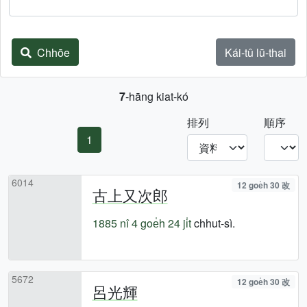
Chhōe
Kái-tû lū-thai
7
-hāng kiat-kó
排列
順序
1
6014
12 goe̍h 30 改
古上又次郎
1885 nî
4 goe̍h 24 ji̍t
chhut-sì.
5672
12 goe̍h 30 改
呂光輝