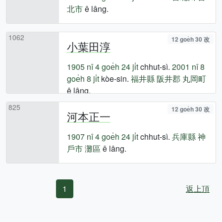
北市
ê lâng.
1062
12 goe̍h 30 改
小葉田淳
1905 nî
4 goe̍h 24 ji̍t
chhut-sì.
2001 nî
8
goe̍h 8 ji̍t
kòe-sin.
福井縣
阪井郡
丸岡町
ê lâng.
825
12 goe̍h 30 改
河本正一
1907 nî
4 goe̍h 24 ji̍t
chhut-sì.
兵庫縣
神
戶市
灘區
ê lâng.
1
返上頂