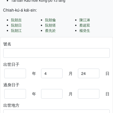
Tâi-oân Kàu-hōe Kong-pò +3 lâng
Chiah-kú-á kái-sin:
阮朝吉
阮朝倫
陳江淋
阮朝日
阮朝堪
蔡超双
阮朝江
蔡先於
楊癸生
號名
出世日子
年
月
日
過身日子
年
月
日
出世地方