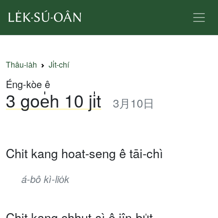
Thâu-ia̍h
Ji̍t-chí
Éng-kòe ê
3 goe̍h 10 ji̍t
3月10日
Chit kang hoat-seng ê tāi-chì
á-bô kì-lio̍k
Chit kang chhut-sì ê jîn-bu̍t