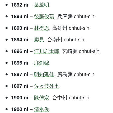
1892 nî
–
葉啟明
.
1893 nî
–
後藤俊瑞
, 兵庫縣 chhut-sin.
1893 nî
–
林得恩
, 高雄州 chhut-sin.
1894 nî
–
廖見
, 台南州 chhut-sin.
1896 nî
–
江川岩太郎
, 宮崎縣 chhut-sin.
1896 nî
–
邱創錦
.
1897 nî
–
明知延佳
, 廣島縣 chhut-sin.
1897 nî
–
佐々波外七
.
1900 nî
–
陳傳宗
, 台中州 chhut-sin.
1900 nî
–
清水俊
.