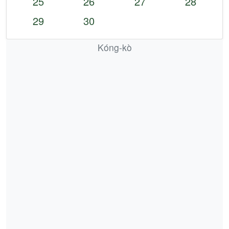
25
26
27
28
29
30
Kóng-kò