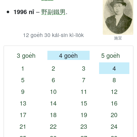
1996 nî
–
野副鐵男
.
12 goe̍h 30 kái-sin kì-lio̍k
施宜
3 goe̍h
4 goe̍h
5 goe̍h
1
2
3
4
5
6
7
8
9
10
11
12
13
14
15
16
17
18
19
20
21
22
23
24