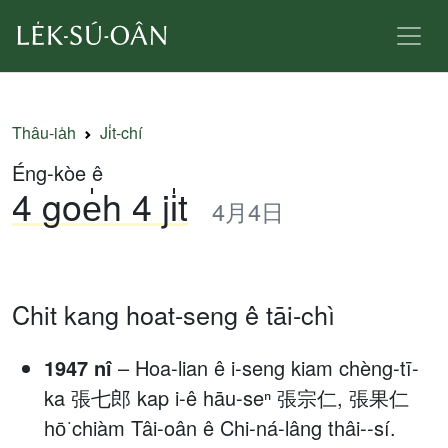
Thâu-ia̍h
Ji̍t-chí
Éng-kòe ê
4 goe̍h 4 ji̍t
4月4日
Chit kang hoat-seng ê tāi-chì
1947 nî
– Hoa-lian ê i-seng kiam chèng-tī-
ka 張七郎 kap i-ê hāu-seⁿ 張宗仁, 張果仁
hō͘ chiàm Tâi-oân ê Chi-ná-lâng thâi--sí.