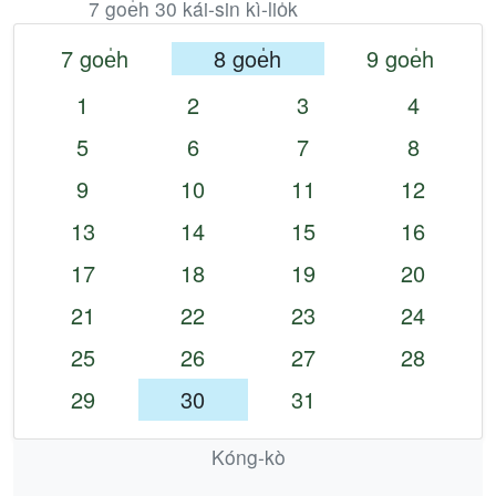
7 goe̍h 30 kái-sin kì-lio̍k
7 goe̍h
8 goe̍h
9 goe̍h
1
2
3
4
5
6
7
8
9
10
11
12
13
14
15
16
17
18
19
20
21
22
23
24
25
26
27
28
29
30
31
Kóng-kò