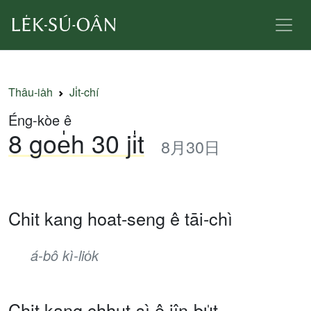
Thâu-ia̍h
Ji̍t-chí
Éng-kòe ê
8 goe̍h 30 ji̍t
8月30日
Chit kang hoat-seng ê tāi-chì
á-bô kì-lio̍k
Chit kang chhut-sì ê jîn-bu̍t