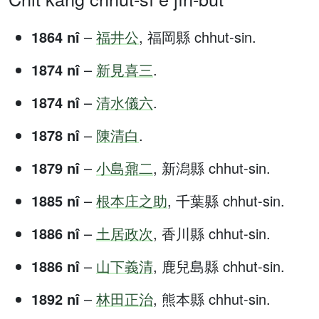
1864 nî
–
福井公
, 福岡縣 chhut-sin.
1874 nî
–
新見喜三
.
1874 nî
–
清水儀六
.
1878 nî
–
陳清白
.
1879 nî
–
小島鼐二
, 新潟縣 chhut-sin.
1885 nî
–
根本庄之助
, 千葉縣 chhut-sin.
1886 nî
–
土居政次
, 香川縣 chhut-sin.
1886 nî
–
山下義清
, 鹿兒島縣 chhut-sin.
1892 nî
–
林田正治
, 熊本縣 chhut-sin.