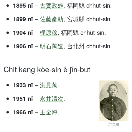
1895 nî
–
古賀政雄
, 福岡縣 chhut-sin.
1899 nî
–
佐藤彥助
, 宮城縣 chhut-sin.
1904 nî
–
梶原稔
, 福岡縣 chhut-sin.
1906 nî
–
明石萬造
, 台北州 chhut-sin.
Chit kang kòe-sin ê jîn-bu̍t
1933 nî
–
洪見萬
.
1951 nî
–
永井清次
.
1966 nî
–
王金海
.
洪見萬