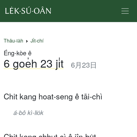
Thâu-ia̍h
Ji̍t-chí
Éng-kòe ê
6 goe̍h 23 ji̍t
6月23日
Chit kang hoat-seng ê tāi-chì
á-bô kì-lio̍k
Chit kang chhut-sì ê jîn-bu̍t