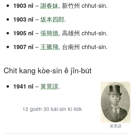
1903 nî
–
謝春妹
, 新竹州 chhut-sin.
1903 nî
–
坂本四郎
.
1905 nî
–
張簡德
, 高雄州 chhut-sin.
1907 nî
–
王騰飛
, 台南州 chhut-sin.
Chit kang kòe-sin ê jîn-bu̍t
1941 nî
–
黃景謨
.
12 goe̍h 30 kái-sin kì-lio̍k
黃景謨