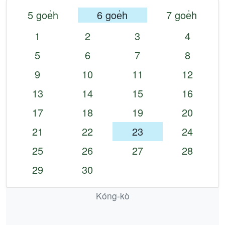
5 goe̍h
6 goe̍h
7 goe̍h
1
2
3
4
5
6
7
8
9
10
11
12
13
14
15
16
17
18
19
20
21
22
23
24
25
26
27
28
29
30
Kóng-kò