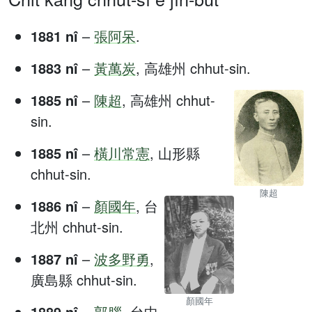
1881 nî
–
張阿呆
.
1883 nî
–
黃萬炭
, 高雄州 chhut-sin.
1885 nî
–
陳超
, 高雄州 chhut-
sin.
1885 nî
–
橫川常憲
, 山形縣
chhut-sin.
陳超
1886 nî
–
顏國年
, 台
北州 chhut-sin.
1887 nî
–
波多野勇
,
廣島縣 chhut-sin.
顏國年
1889 nî
–
郭腦
, 台中