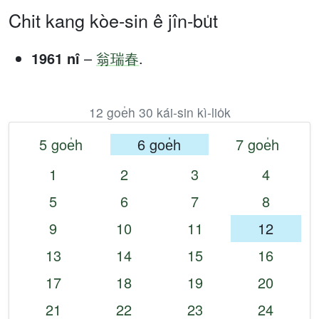
Chit kang kòe-sin ê jîn-bu̍t
1961 nî
–
翁瑞春
.
12 goe̍h 30 kái-sin kì-lio̍k
5 goe̍h
6 goe̍h
7 goe̍h
1
2
3
4
5
6
7
8
9
10
11
12
13
14
15
16
17
18
19
20
21
22
23
24