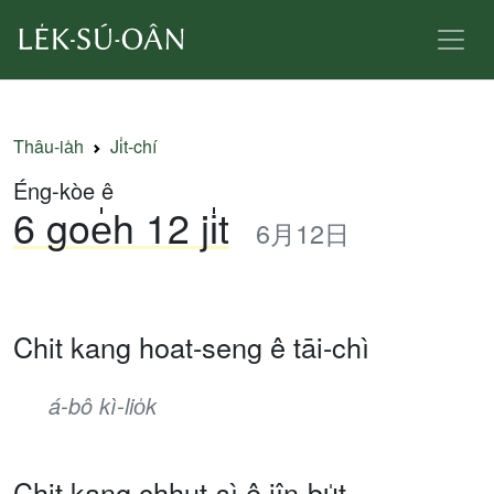
Thâu-ia̍h
Ji̍t-chí
Éng-kòe ê
6 goe̍h 12 ji̍t
6月12日
Chit kang hoat-seng ê tāi-chì
á-bô kì-lio̍k
Chit kang chhut-sì ê jîn-bu̍t