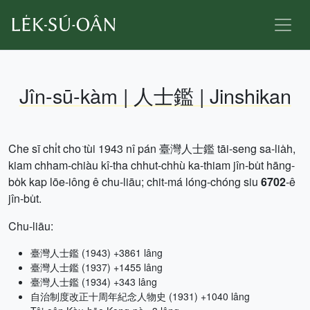
Jîn-sū-kàm | 人士鑑 | Jinshikan
Che sī chi̍t cho͘ tùi 1943 nî pán 臺灣人士鑑 tāi-seng sa-lia̍h,
kiam chham-chiàu kî-tha chhut-chhù ka-thiam jîn-bu̍t hāng-
bo̍k kap lōe-iông ê chu-liāu; chit-má lóng-chóng siu
6702
-ê
jîn-bu̍t.
Chu-liāu:
臺灣人士鑑 (1943) +3861 lâng
臺灣人士鑑 (1937) +1455 lâng
臺灣人士鑑 (1934) +343 lâng
自治制度改正十周年紀念人物史 (1931) +1040 lâng