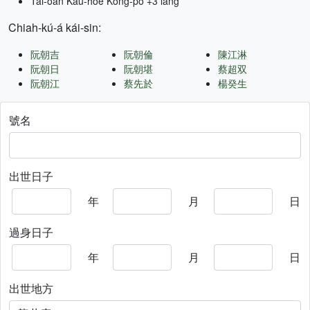
Tâi-oân Kàu-hōe Kong-pò +3 lâng
Chiah-kú-á kái-sin:
阮朝吉
阮朝倫
陳江淋
阮朝日
阮朝堪
蔡超双
阮朝江
蔡先於
楊癸生
號名
出世日子
年
月
日
過身日子
年
月
日
出世地方