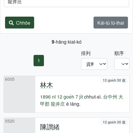
Chhōe
Kái-tû lū-thai
9
-hāng kiat-kó
排列
順序
1
6005
12 goe̍h 30 改
林木
1896 nî
12 goe̍h 7 ji̍t
chhut-sì.
台中州
大
甲郡
龍井庄
ê lâng.
5520
12 goe̍h 30 改
陳讃緒