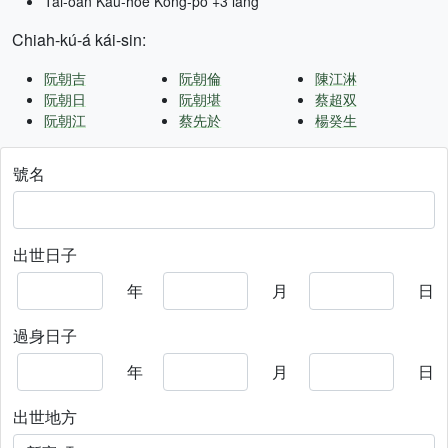
Tâi-oân Kàu-hōe Kong-pò +3 lâng
Chiah-kú-á kái-sin:
阮朝吉
阮朝倫
陳江淋
阮朝日
阮朝堪
蔡超双
阮朝江
蔡先於
楊癸生
號名
出世日子
年
月
日
過身日子
年
月
日
出世地方