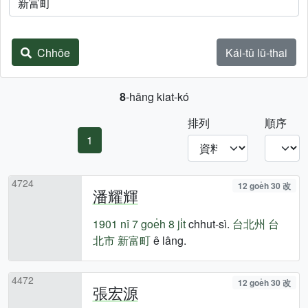
Chhōe
Kái-tû lū-thai
8
-hāng kiat-kó
排列
順序
1
4724
12 goe̍h 30 改
潘耀輝
1901 nî
7 goe̍h 8 ji̍t
chhut-sì.
台北州
台
北市
新富町
ê lâng.
4472
12 goe̍h 30 改
張宏源