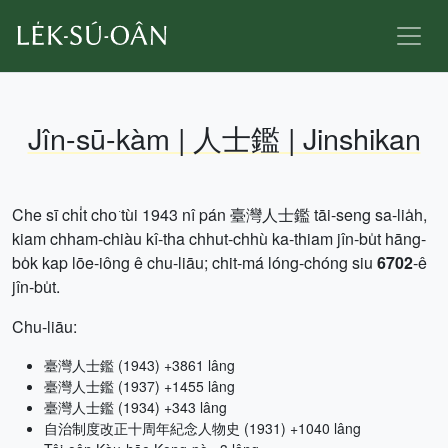
Jîn-sū-kàm | 人士鑑 | Jinshikan
Che sī chi̍t cho͘ tùi 1943 nî pán 臺灣人士鑑 tāi-seng sa-lia̍h,
kiam chham-chiàu kî-tha chhut-chhù ka-thiam jîn-bu̍t hāng-
bo̍k kap lōe-iông ê chu-liāu; chit-má lóng-chóng siu
6702
-ê
jîn-bu̍t.
Chu-liāu:
臺灣人士鑑 (1943) +3861 lâng
臺灣人士鑑 (1937) +1455 lâng
臺灣人士鑑 (1934) +343 lâng
自治制度改正十周年紀念人物史 (1931) +1040 lâng