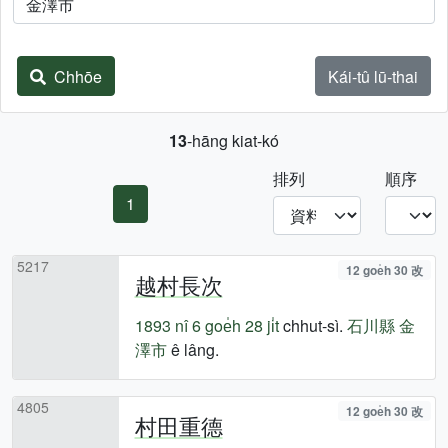
Chhōe
Kái-tû lū-thai
13
-hāng kiat-kó
排列
順序
1
5217
12 goe̍h 30 改
越村長次
1893 nî
6 goe̍h 28 ji̍t
chhut-sì.
石川縣
金
澤市
ê lâng.
4805
12 goe̍h 30 改
村田重德