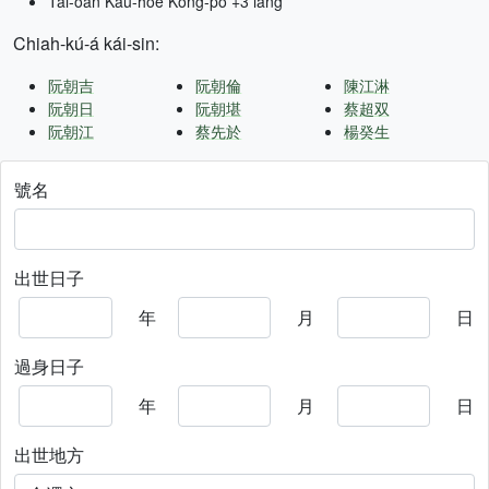
Tâi-oân Kàu-hōe Kong-pò +3 lâng
Chiah-kú-á kái-sin:
阮朝吉
阮朝倫
陳江淋
阮朝日
阮朝堪
蔡超双
阮朝江
蔡先於
楊癸生
號名
出世日子
年
月
日
過身日子
年
月
日
出世地方