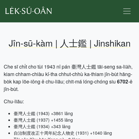
Jîn-sū-kàm | 人士鑑 | Jinshikan
Che sī chi̍t cho͘ tùi 1943 nî pán 臺灣人士鑑 tāi-seng sa-lia̍h,
kiam chham-chiàu kî-tha chhut-chhù ka-thiam jîn-bu̍t hāng-
bo̍k kap lōe-iông ê chu-liāu; chit-má lóng-chóng siu
6702
-ê
jîn-bu̍t.
Chu-liāu:
臺灣人士鑑 (1943) +3861 lâng
臺灣人士鑑 (1937) +1455 lâng
臺灣人士鑑 (1934) +343 lâng
自治制度改正十周年紀念人物史 (1931) +1040 lâng