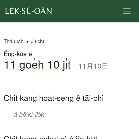
Thâu-ia̍h
Ji̍t-chí
Éng-kòe ê
11 goe̍h 10 ji̍t
11月10日
Chit kang hoat-seng ê tāi-chì
á-bô kì-lio̍k
Chit kang chhut-sì ê jîn-bu̍t