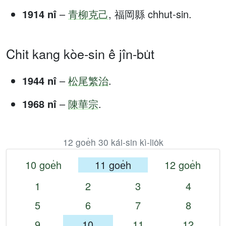
1914 nî
–
青柳克己
, 福岡縣 chhut-sin.
Chit kang kòe-sin ê jîn-bu̍t
1944 nî
–
松尾繁治
.
1968 nî
–
陳華宗
.
12 goe̍h 30 kái-sin kì-lio̍k
10 goe̍h
11 goe̍h
12 goe̍h
1
2
3
4
5
6
7
8
9
10
11
12