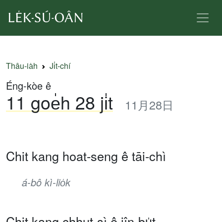
Thâu-ia̍h
Ji̍t-chí
Éng-kòe ê
11 goe̍h 28 ji̍t
11月28日
Chit kang hoat-seng ê tāi-chì
á-bô kì-lio̍k
Chit kang chhut-sì ê jîn-bu̍t