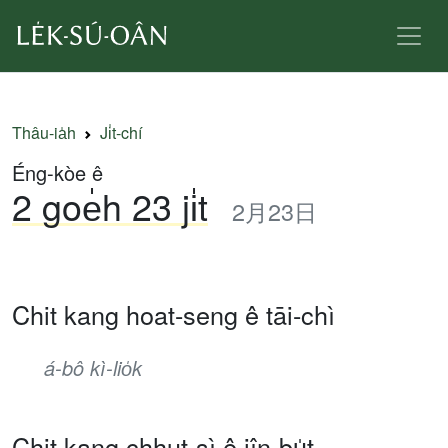
Thâu-ia̍h
Ji̍t-chí
Éng-kòe ê
2 goe̍h 23 ji̍t
2月23日
Chit kang hoat-seng ê tāi-chì
á-bô kì-lio̍k
Chit kang chhut-sì ê jîn-bu̍t