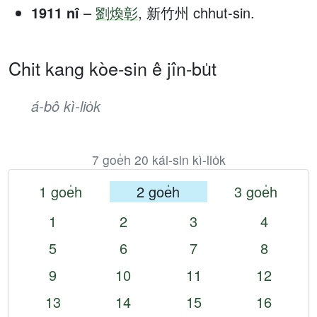
1911 nî
–
劉煥彰
, 新竹州 chhut-sin.
Chit kang kòe-sin ê jîn-bu̍t
á-bô kì-lio̍k
7 goe̍h 20 kái-sin kì-lio̍k
1 goe̍h
2 goe̍h
3 goe̍h
1
2
3
4
5
6
7
8
9
10
11
12
13
14
15
16