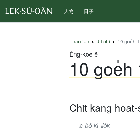
人物
日子
Thâu-ia̍h
Ji̍t-chí
10 goe̍h 18 
Éng-kòe ê
10 goe̍h 1
Chit kang hoat-
á-bô kì-lio̍k