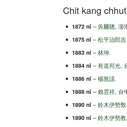
Chit kang chhut-
1872 nî
–
吳爾聰
, 澎湖
1875 nî
–
松平治郎吉
1883 nî
–
林坤
.
1884 nî
–
有道邦光
, 
1886 nî
–
楊敦謨
.
1888 nî
–
賴雲祥
, 台中
1890 nî
–
鈴木伊勢敎
1890 nî
–
鈴木伊勢教