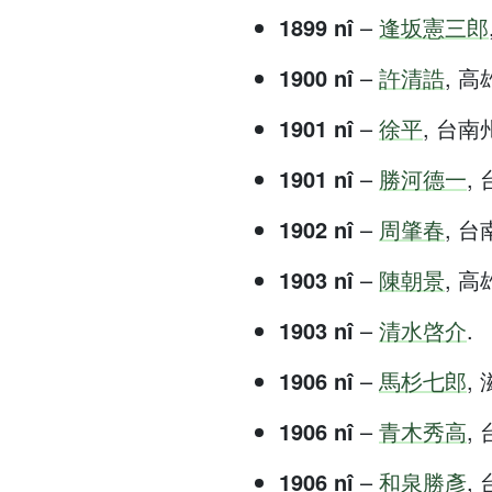
1899 nî
–
逢坂憲三郎
1900 nî
–
許清誥
, 高雄
1901 nî
–
徐平
, 台南州 
1901 nî
–
勝河德一
, 
1902 nî
–
周肇春
, 台南
1903 nî
–
陳朝景
, 高雄
1903 nî
–
清水啓介
.
1906 nî
–
馬杉七郎
, 
1906 nî
–
青木秀高
, 
1906 nî
–
和泉勝彥
, 