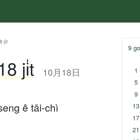
ji̍t
9 go
8 ji̍t
10月18日
1
5
9
seng ê tāi-chì
13
17
21