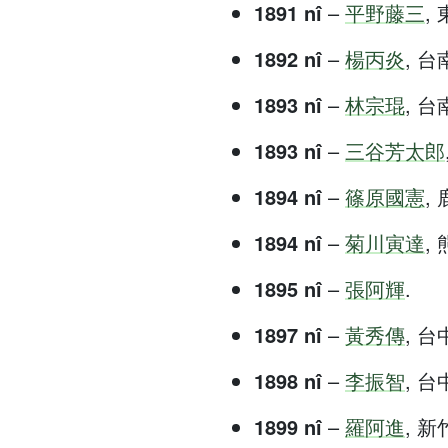
1891 nî
–
平野藤三
, 
1892 nî
–
楊丙炎
, 台南
1893 nî
–
林宗琨
, 台南
1893 nî
–
三谷芳太郎
1894 nî
–
篠原國憲
, 
1894 nî
–
菊川寅達
, 
1895 nî
–
張阿輝
.
1897 nî
–
黃秀傳
, 台中
1898 nî
–
李振智
, 台中
1899 nî
–
羅阿進
, 新竹