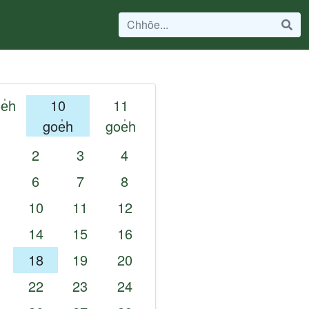
e̍h
10
11
goe̍h
goe̍h
2
3
4
6
7
8
10
11
12
14
15
16
18
19
20
22
23
24