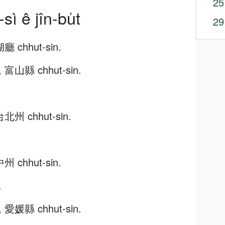
25
sì ê jîn-bu̍t
29
廳 chhut-sin.
, 富山縣 chhut-sin.
台北州 chhut-sin.
州 chhut-sin.
.
, 愛媛縣 chhut-sin.