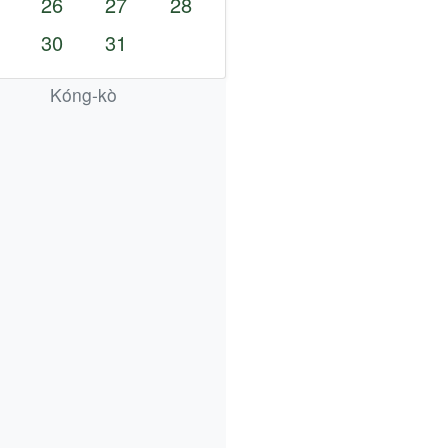
26
27
28
30
31
Kóng-kò