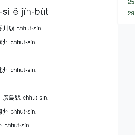
25
sì ê jîn-bu̍t
29
香川縣 chhut-sin.
州 chhut-sin.
州 chhut-sin.
, 廣島縣 chhut-sin.
州 chhut-sin.
chhut-sin.