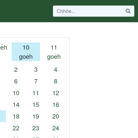
e̍h
10
11
goe̍h
goe̍h
2
3
4
6
7
8
10
11
12
14
15
16
18
19
20
22
23
24