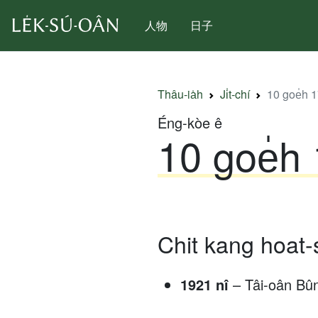
人物
日子
Thâu-ia̍h
Ji̍t-chí
10 goe̍h 17 
Éng-kòe ê
10 goe̍h 1
Chit kang hoat-
1921 nî
– Tâi-oân Bûn-