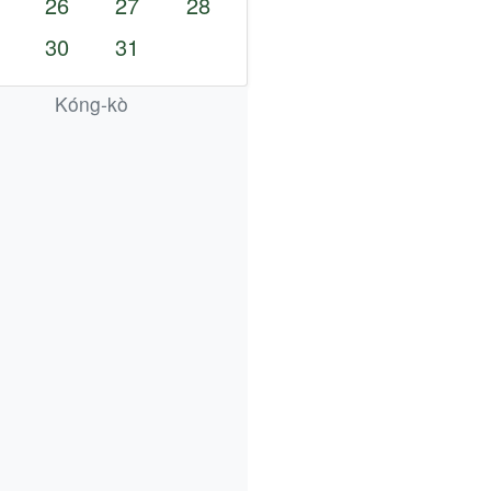
26
27
28
30
31
Kóng-kò