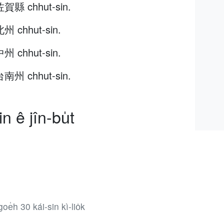
佐賀縣 chhut-sin.
州 chhut-sin.
州 chhut-sin.
台南州 chhut-sin.
n ê jîn-bu̍t
oe̍h 30 kái-sin kì-lio̍k