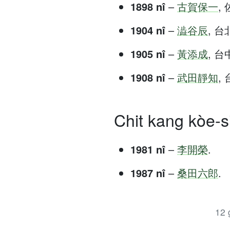
1898 nî
–
古賀保一
, 
1904 nî
–
澁谷辰
, 台北
1905 nî
–
黃添成
, 台中
1908 nî
–
武田靜知
, 
Chit kang kòe-si
1981 nî
–
李開榮
.
1987 nî
–
桑田六郎
.
12 g