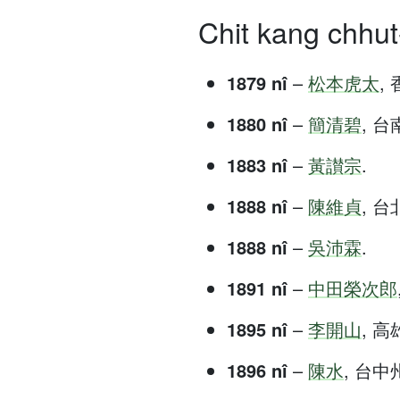
Chit kang chhut-
1879 nî
–
松本虎太
, 
1880 nî
–
簡清碧
, 台南
1883 nî
–
黃讃宗
.
1888 nî
–
陳維貞
, 台北
1888 nî
–
吳沛霖
.
1891 nî
–
中田榮次郎
1895 nî
–
李開山
, 高雄
1896 nî
–
陳水
, 台中州 