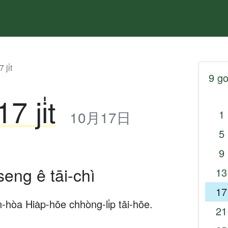
ji̍t
9 go
7 ji̍t
10月17日
1
5
9
seng ê tāi-chì
13
17
hòa Hia̍p-hōe chhòng-li̍p tāi-hōe.
21