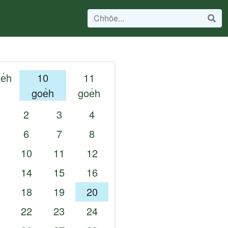
e̍h
10
11
goe̍h
goe̍h
2
3
4
6
7
8
10
11
12
14
15
16
18
19
20
22
23
24