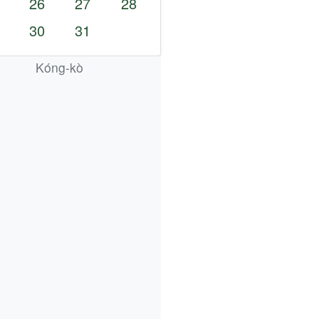
26
27
28
30
31
Kóng-kò