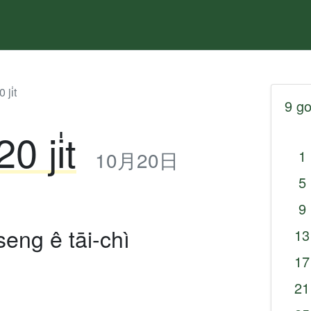
ji̍t
9 go
0 ji̍t
10月20日
1
5
9
seng ê tāi-chì
13
17
21