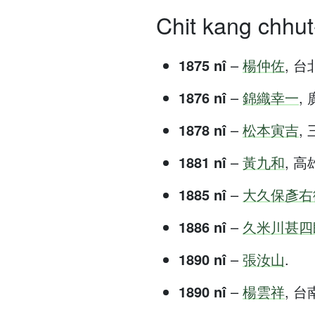
Chit kang chhut-
1875 nî
–
楊仲佐
, 台北
1876 nî
–
錦織幸一
, 
1878 nî
–
松本寅吉
, 
1881 nî
–
黃九和
, 高雄
1885 nî
–
大久保彥右
1886 nî
–
久米川甚四
1890 nî
–
張汝山
.
1890 nî
–
楊雲祥
, 台南