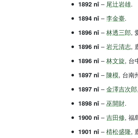
1892 nî
–
尾辻岩雄
.
1894 nî
–
李金臺
.
1896 nî
–
林透三郎
, 
1896 nî
–
岩元清志
, 
1896 nî
–
林文旋
, 台中
1897 nî
–
陳模
, 台南州 
1897 nî
–
金澤吉次郎
1898 nî
–
巫開財
.
1900 nî
–
吉田修
, 福島
1901 nî
–
棈松盛隆
, 