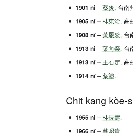
1901 nî
–
蔡炎
, 台南州 
1905 nî
–
林東淦
, 高雄
1908 nî
–
黃履鰲
, 台南
1913 nî
–
葉向榮
, 台南
1913 nî
–
王石定
, 高雄
1914 nî
–
蔡塗
.
Chit kang kòe-si
1955 nî
–
林長壽
.
1966 nî
–
戴昭貴
.