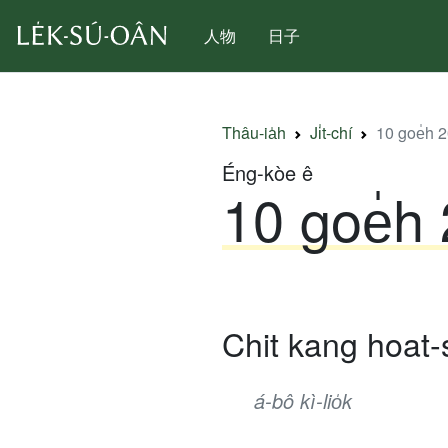
人物
日子
Thâu-ia̍h
Ji̍t-chí
10 goe̍h 20 
Éng-kòe ê
10 goe̍h 2
Chit kang hoat-
á-bô kì-lio̍k