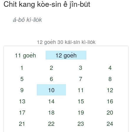
Chit kang kòe-sin ê jîn-bu̍t
á-bô kì-lio̍k
12 goe̍h 30 kái-sin kì-lio̍k
11 goe̍h
12 goe̍h
1
2
3
4
5
6
7
8
9
10
11
12
13
14
15
16
17
18
19
20
21
22
23
24