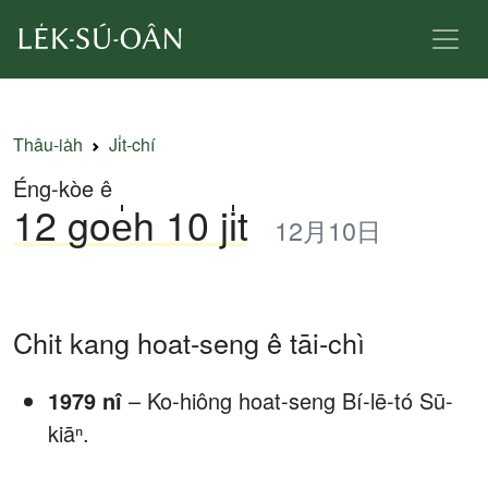
Thâu-ia̍h
Ji̍t-chí
Éng-kòe ê
12 goe̍h 10 ji̍t
12月10日
Chit kang hoat-seng ê tāi-chì
1979 nî
– Ko-hiông hoat-seng Bí-lē-tó Sū-
kiāⁿ.