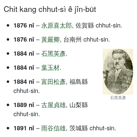
Chit kang chhut-sì ê jîn-bu̍t
1876 nî
–
永原喜太郎
, 佐賀縣 chhut-sin.
1876 nî
–
黃嚴卿
, 台南州 chhut-sin.
1884 nî
–
石黑英彥
.
1884 nî
–
葉玉材
.
1884 nî
–
富田松彥
, 福島縣
chhut-sin.
石黑英彥
1889 nî
–
古屋貞雄
, 山梨縣
chhut-sin.
1891 nî
–
雨谷信雄
, 茨城縣 chhut-sin.