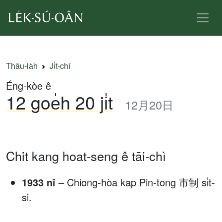
Thâu-ia̍h
Ji̍t-chí
Éng-kòe ê
12 goe̍h 20 ji̍t
12月20日
Chit kang hoat-seng ê tāi-chì
1933 nî
– Chiong-hòa kap Pin-tong 市制 si̍t-
si.