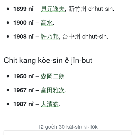
1899 nî
–
貝元逸夫
, 新竹州 chhut-sin.
1900 nî
–
高水
.
1908 nî
–
許乃邦
, 台中州 chhut-sin.
Chit kang kòe-sin ê jîn-bu̍t
1950 nî
–
森岡二朗
.
1967 nî
–
富田雅次
.
1987 nî
–
大濱皓
.
12 goe̍h 30 kái-sin kì-lio̍k