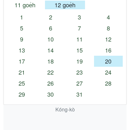
11 goe̍h
12 goe̍h
1
2
3
4
5
6
7
8
9
10
11
12
13
14
15
16
17
18
19
20
21
22
23
24
25
26
27
28
29
30
31
Kóng-kò