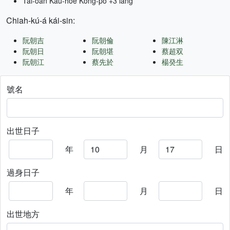
Tâi-oân Kàu-hōe Kong-pò +3 lâng
Chiah-kú-á kái-sin:
阮朝吉
阮朝倫
陳江淋
阮朝日
阮朝堪
蔡超双
阮朝江
蔡先於
楊癸生
號名
出世日子
年
月
日
過身日子
年
月
日
出世地方