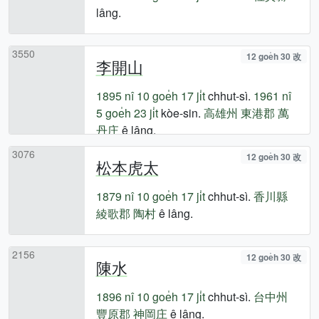
lâng.
3550
12 goe̍h 30 改
李開山
1895 nî
10 goe̍h 17 ji̍t
chhut-sì.
1961 nî
5 goe̍h 23 ji̍t
kòe-sin.
高雄州
東港郡
萬
丹庄
ê lâng.
3076
12 goe̍h 30 改
松本虎太
1879 nî
10 goe̍h 17 ji̍t
chhut-sì.
香川縣
綾歌郡
陶村
ê lâng.
2156
12 goe̍h 30 改
陳水
1896 nî
10 goe̍h 17 ji̍t
chhut-sì.
台中州
豐原郡
神岡庄
ê lâng.