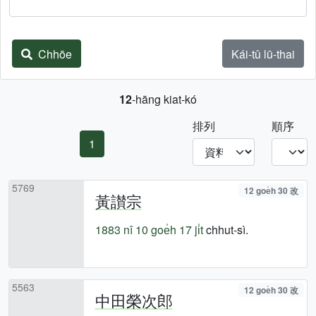
Chhōe
Kái-tû lū-thai
12
-hāng kiat-kó
排列
順序
1
5769
12 goe̍h 30 改
黃讃宗
1883 nî
10 goe̍h 17 ji̍t
chhut-sì.
5563
12 goe̍h 30 改
中田榮次郎