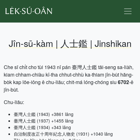
Jîn-sū-kàm | 人士鑑 | Jinshikan
Che sī chi̍t cho͘ tùi 1943 nî pán 臺灣人士鑑 tāi-seng sa-lia̍h,
kiam chham-chiàu kî-tha chhut-chhù ka-thiam jîn-bu̍t hāng-
bo̍k kap lōe-iông ê chu-liāu; chit-má lóng-chóng siu
6702
-ê
jîn-bu̍t.
Chu-liāu:
臺灣人士鑑 (1943) +3861 lâng
臺灣人士鑑 (1937) +1455 lâng
臺灣人士鑑 (1934) +343 lâng
自治制度改正十周年紀念人物史 (1931) +1040 lâng