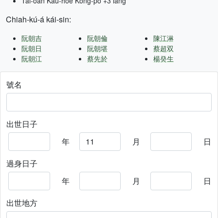
Tâi-oân Kàu-hōe Kong-pò +3 lâng
Chiah-kú-á kái-sin:
阮朝吉
阮朝倫
陳江淋
阮朝日
阮朝堪
蔡超双
阮朝江
蔡先於
楊癸生
號名
出世日子
年
月
日
過身日子
年
月
日
出世地方