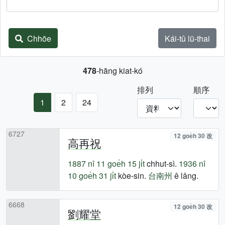
Chhōe
Kái-tû lū-thai
478
-hāng kiat-kó
排列
順序
1
2
24
6727
12 goe̍h 30 改
高再祝
1887 nî
11 goe̍h 15 ji̍t
chhut-sì.
1936 nî
10 goe̍h 31 ji̍t
kòe-sin.
台南州
ê lâng.
6668
12 goe̍h 30 改
劉耀堂