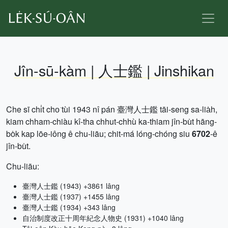
Jîn-sū-kàm | 人士鑑 | Jinshikan
Che sī chi̍t cho͘ tùi 1943 nî pán 臺灣人士鑑 tāi-seng sa-lia̍h,
kiam chham-chiàu kî-tha chhut-chhù ka-thiam jîn-bu̍t hāng-
bo̍k kap lōe-iông ê chu-liāu; chit-má lóng-chóng siu
6702
-ê
jîn-bu̍t.
Chu-liāu:
臺灣人士鑑 (1943) +3861 lâng
臺灣人士鑑 (1937) +1455 lâng
臺灣人士鑑 (1934) +343 lâng
自治制度改正十周年紀念人物史 (1931) +1040 lâng