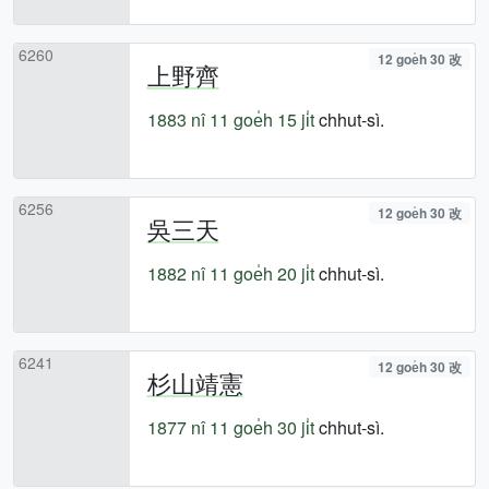
6260
12 goe̍h 30 改
上野齊
1883 nî
11 goe̍h 15 ji̍t
chhut-sì.
6256
12 goe̍h 30 改
吳三天
1882 nî
11 goe̍h 20 ji̍t
chhut-sì.
6241
12 goe̍h 30 改
杉山靖憲
1877 nî
11 goe̍h 30 ji̍t
chhut-sì.