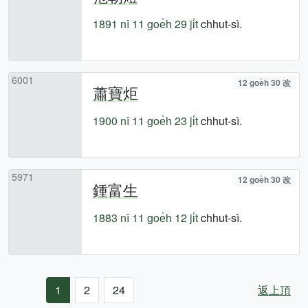
1891 nî
11 goe̍h 29 ji̍t
chhut-sì.
6001
12 goe̍h 30 改
蕭寶炬
1900 nî
11 goe̍h 23 ji̍t
chhut-sì.
5971
12 goe̍h 30 改
鍾富生
1883 nî
11 goe̍h 12 ji̍t
chhut-sì.
1
2
24
返上頂