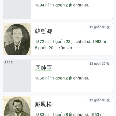
1894 nî
11 goe̍h 2 ji̍t
chhut-sì.
6634
12 goe̍h 30 改
韓哲卿
1872 nî
11 goe̍h 23 ji̍t
chhut-sì.
1963 nî
8 goe̍h 20 ji̍t
kòe-sin.
6595
12 goe̍h 30 改
周純臣
1858 nî
11 goe̍h 2 ji̍t
chhut-sì.
6590
12 goe̍h 30 改
戴鳳松
1883 nî
11 goe̍h 8 ji̍t
chhut-sì.
1953 nî