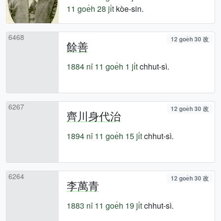
11 goe̍h 28 ji̍t
kòe-sin.
6468
12 goe̍h 30 改
餘善
1884 nî
11 goe̍h 1 ji̍t
chhut-sì.
6267
12 goe̍h 30 改
齊川身代治
1894 nî
11 goe̍h 15 ji̍t
chhut-sì.
6264
12 goe̍h 30 改
李萬青
1883 nî
11 goe̍h 19 ji̍t
chhut-sì.