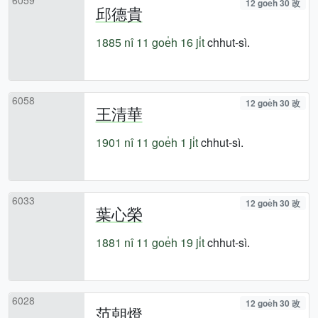
12 goe̍h 30 改
邱德貴
1885 nî
11 goe̍h 16 ji̍t
chhut-sì.
6058
12 goe̍h 30 改
王清華
1901 nî
11 goe̍h 1 ji̍t
chhut-sì.
6033
12 goe̍h 30 改
葉心榮
1881 nî
11 goe̍h 19 ji̍t
chhut-sì.
6028
12 goe̍h 30 改
范朝燈