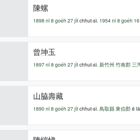
陳螺
1898 nî
8 goe̍h 27 ji̍t
chhut-sì.
1954 nî
8 goe̍h 16 j
曾坤玉
1897 nî
8 goe̍h 27 ji̍t
chhut-sì.
新竹州
竹南郡
三
山脇壽藏
1890 nî
8 goe̍h 27 ji̍t
chhut-sì.
鳥取縣
東伯郡
ê lâ
陳愷悌