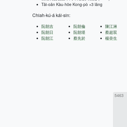
Tâi-oân Kàu-hōe Kong-pò +3 lâng
Chiah-kú-á kái-sin:
阮朝吉
阮朝倫
陳江淋
阮朝日
阮朝堪
蔡超双
阮朝江
蔡先於
楊癸生
5463