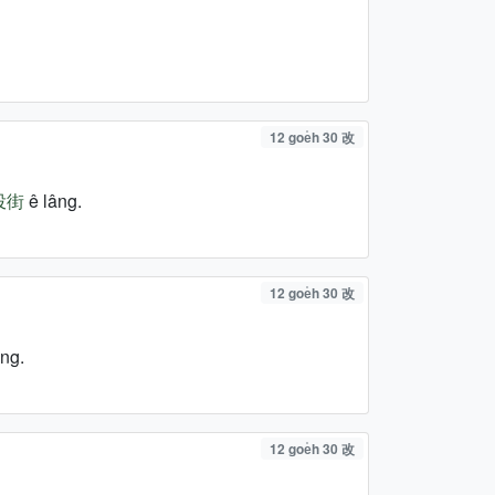
12 goe̍h 30 改
投街
ê lâng.
12 goe̍h 30 改
ng.
12 goe̍h 30 改