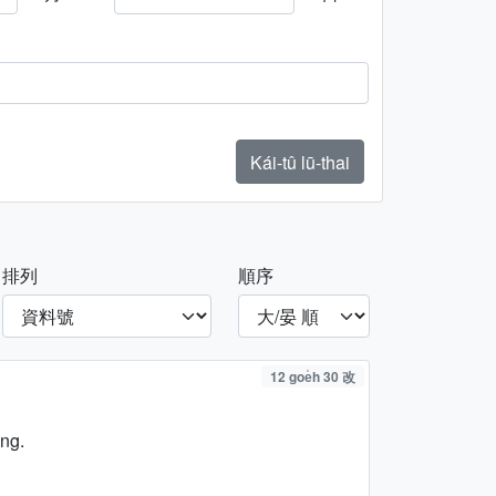
Kái-tû lū-thai
排列
順序
12 goe̍h 30 改
ng.