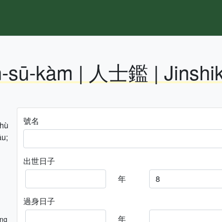
n-sū-kàm | 人士鑑 | Jinshi
號名
hhù
āu;
出世日子
年
過身日子
年
ng