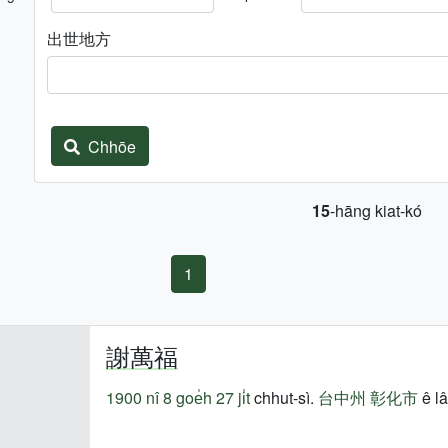
出世地方
Chhōe
15
-hāng kiat-kó
1
謝萬福
1900 nî
8 goe̍h 27 ji̍t
chhut-sì.
台中州
彰化市
ê lâ