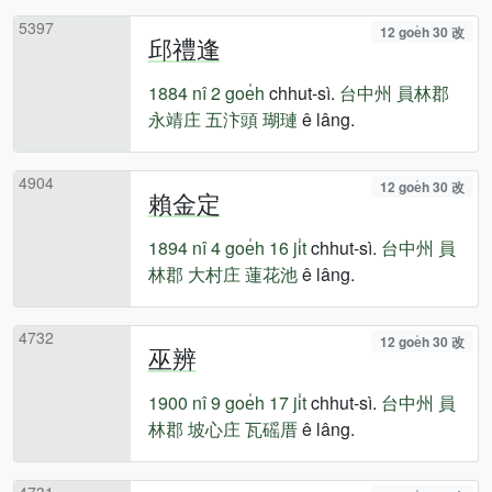
5397
12 goe̍h 30 改
邱禮逢
1884 nî
2 goe̍h
chhut-sì.
台中州
員林郡
永靖庄
五汴頭
瑚璉
ê lâng.
4904
12 goe̍h 30 改
賴金定
1894 nî
4 goe̍h 16 ji̍t
chhut-sì.
台中州
員
林郡
大村庄
蓮花池
ê lâng.
4732
12 goe̍h 30 改
巫辨
1900 nî
9 goe̍h 17 ji̍t
chhut-sì.
台中州
員
林郡
坡心庄
瓦磘厝
ê lâng.
4731