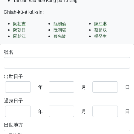
Tâi-oân Kàu-hōe Kong-pò +3 lâng
Chiah-kú-á kái-sin:
阮朝吉
阮朝倫
陳江淋
阮朝日
阮朝堪
蔡超双
阮朝江
蔡先於
楊癸生
號名
出世日子
年
月
日
過身日子
年
月
日
出世地方