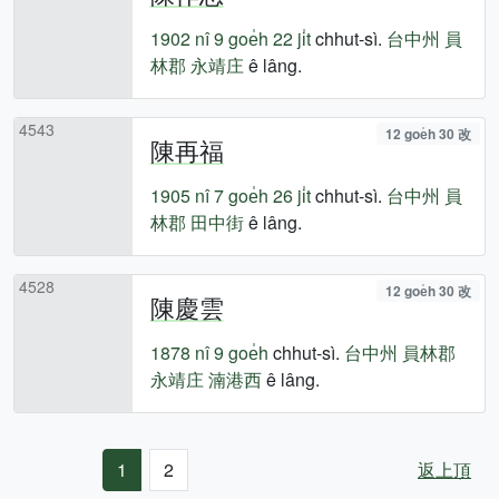
1902 nî
9 goe̍h 22 ji̍t
chhut-sì.
台中州
員
林郡
永靖庄
ê lâng.
4543
12 goe̍h 30 改
陳再福
1905 nî
7 goe̍h 26 ji̍t
chhut-sì.
台中州
員
林郡
田中街
ê lâng.
4528
12 goe̍h 30 改
陳慶雲
1878 nî
9 goe̍h
chhut-sì.
台中州
員林郡
永靖庄
湳港西
ê lâng.
1
2
返上頂