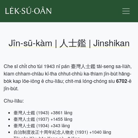
Jîn-sū-kàm | 人士鑑 | Jinshikan
Che sī chi̍t cho͘ tùi 1943 nî pán 臺灣人士鑑 tāi-seng sa-lia̍h,
kiam chham-chiàu kî-tha chhut-chhù ka-thiam jîn-bu̍t hāng-
bo̍k kap lōe-iông ê chu-liāu; chit-má lóng-chóng siu
6702
-ê
jîn-bu̍t.
Chu-liāu:
臺灣人士鑑 (1943) +3861 lâng
臺灣人士鑑 (1937) +1455 lâng
臺灣人士鑑 (1934) +343 lâng
自治制度改正十周年紀念人物史 (1931) +1040 lâng