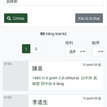
Chhōe
Kái-tû lū-thai
60
-hāng kiat-kó
排列
順序
1
2
6194
12 goe̍h 30 改
陳喜
1880 nî
9 goe̍h 3 ji̍t
chhut-sì.
台中州
員
林郡
田中街
ê lâng.
6165
12 goe̍h 30 改
李道生