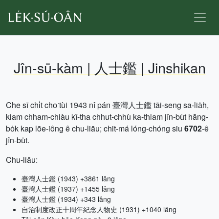
Jîn-sū-kàm | 人士鑑 | Jinshikan
Che sī chi̍t cho͘ tùi 1943 nî pán 臺灣人士鑑 tāi-seng sa-lia̍h,
kiam chham-chiàu kî-tha chhut-chhù ka-thiam jîn-bu̍t hāng-
bo̍k kap lōe-iông ê chu-liāu; chit-má lóng-chóng siu
6702
-ê
jîn-bu̍t.
Chu-liāu:
臺灣人士鑑 (1943) +3861 lâng
臺灣人士鑑 (1937) +1455 lâng
臺灣人士鑑 (1934) +343 lâng
自治制度改正十周年紀念人物史 (1931) +1040 lâng