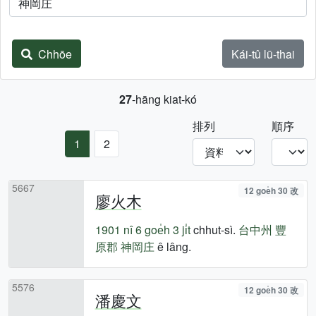
Chhōe
Kái-tû lū-thai
27
-hāng kiat-kó
排列
順序
1
2
5667
12 goe̍h 30 改
廖火木
1901 nî
6 goe̍h 3 ji̍t
chhut-sì.
台中州
豐
原郡
神岡庄
ê lâng.
5576
12 goe̍h 30 改
潘慶文