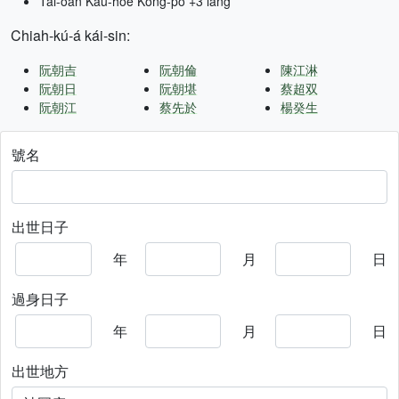
Tâi-oân Kàu-hōe Kong-pò +3 lâng
Chiah-kú-á kái-sin:
阮朝吉
阮朝倫
陳江淋
阮朝日
阮朝堪
蔡超双
阮朝江
蔡先於
楊癸生
號名
出世日子
年
月
日
過身日子
年
月
日
出世地方